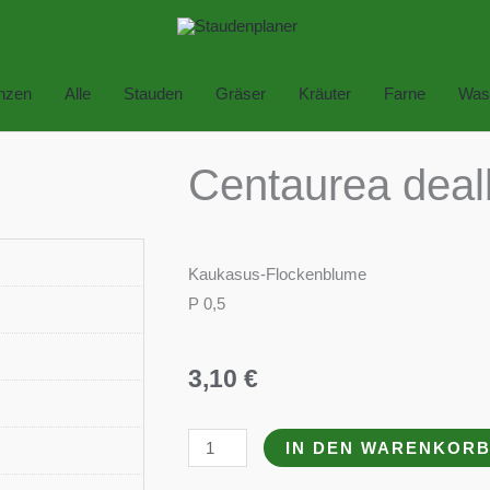
anzen
Alle
Stauden
Gräser
Kräuter
Farne
Was
Centaurea deal
Kaukasus-Flockenblume
P 0,5
3,10
€
Centaurea
IN DEN WARENKOR
dealbata