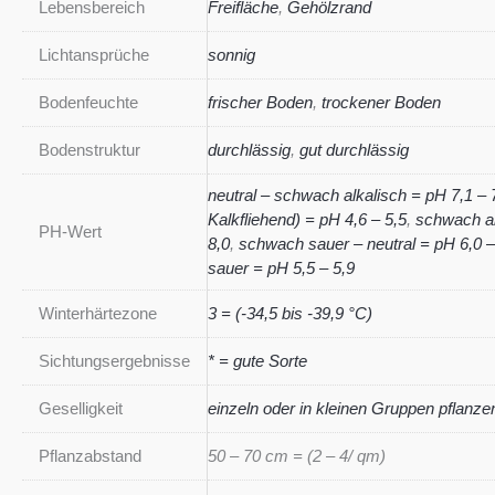
Lebensbereich
Freifläche
,
Gehölzrand
Lichtansprüche
sonnig
Bodenfeuchte
frischer Boden
,
trockener Boden
Bodenstruktur
durchlässig
,
gut durchlässig
neutral – schwach alkalisch = pH 7,1 – 
Kalkfliehend) = pH 4,6 – 5,5
,
schwach al
PH-Wert
8,0
,
schwach sauer – neutral = pH 6,0 –
sauer = pH 5,5 – 5,9
Winterhärtezone
3 = (-34,5 bis -39,9 °C)
Sichtungsergebnisse
* = gute Sorte
Geselligkeit
einzeln oder in kleinen Gruppen pflanze
Pflanzabstand
50 – 70 cm = (2 – 4/ qm)