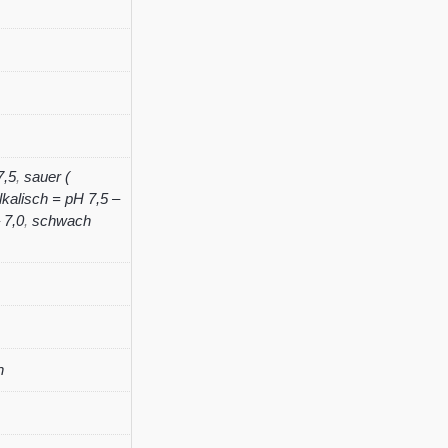
Menge
7,5
,
sauer (
kalisch = pH 7,5 –
 7,0
,
schwach
n