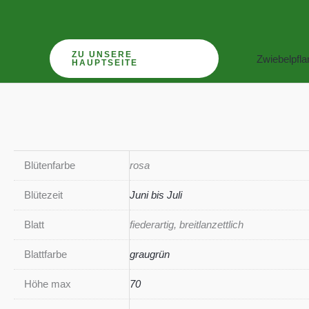
Zum
Inhalt
springen
ZU UNSERE
Zwiebelpfl
HAUPTSEITE
Blütenfarbe
rosa
Blütezeit
Juni bis Juli
Blatt
fiederartig, breitlanzettlich
Blattfarbe
graugrün
Höhe max
70