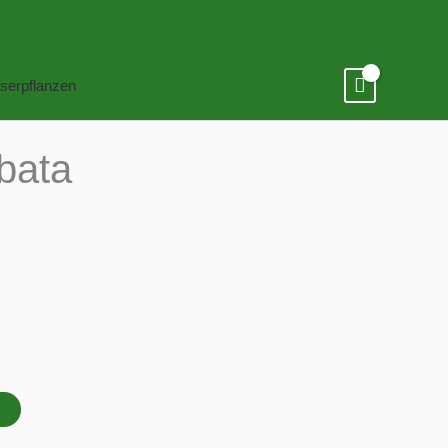
serpflanzen
bata
B