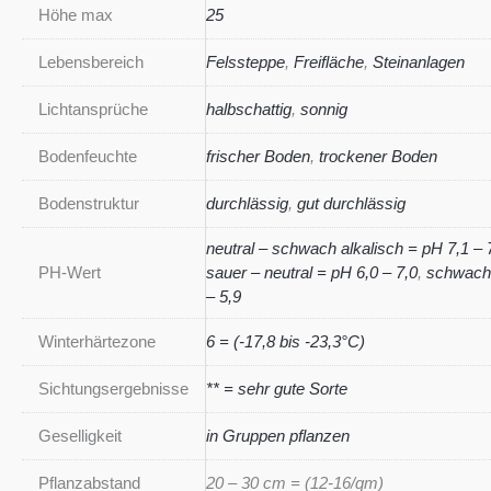
Höhe max
25
Lebensbereich
Felssteppe
,
Freifläche
,
Steinanlagen
Lichtansprüche
halbschattig
,
sonnig
Bodenfeuchte
frischer Boden
,
trockener Boden
Bodenstruktur
durchlässig
,
gut durchlässig
neutral – schwach alkalisch = pH 7,1 – 
PH-Wert
sauer – neutral = pH 6,0 – 7,0
,
schwach 
– 5,9
Winterhärtezone
6 = (-17,8 bis -23,3°C)
Sichtungsergebnisse
** = sehr gute Sorte
Geselligkeit
in Gruppen pflanzen
Pflanzabstand
20 – 30 cm = (12-16/qm)