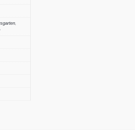
sgarten
,
n