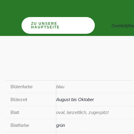
Zum
Inhalt
springen
ZU UNSERE
Zwiebelpfl
HAUPTSEITE
Blütenfarbe
blau
Blütezeit
August bis Oktober
Blatt
oval, lanzettlich, zugespitzt
Blattfarbe
grün