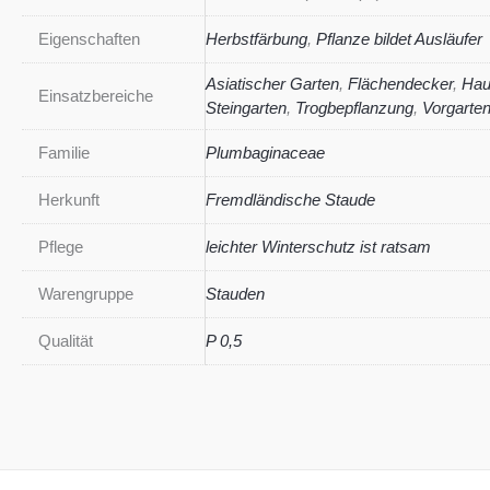
Eigenschaften
Herbstfärbung
,
Pflanze bildet Ausläufer
Asiatischer Garten
,
Flächendecker
,
Hau
Einsatzbereiche
Steingarten
,
Trogbepflanzung
,
Vorgarte
Familie
Plumbaginaceae
Herkunft
Fremdländische Staude
Pflege
leichter Winterschutz ist ratsam
Warengruppe
Stauden
Qualität
P 0,5