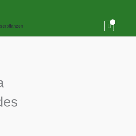
serpflanzen
a
des