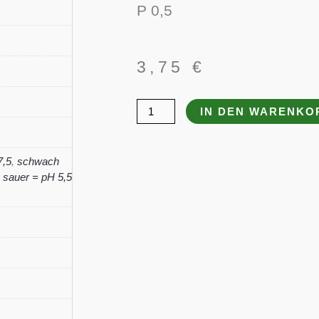
P 0,5
3,75
€
Ceratostigma
IN DEN WARENKO
plumbaginoides
Menge
7,5
,
schwach
sauer = pH 5,5