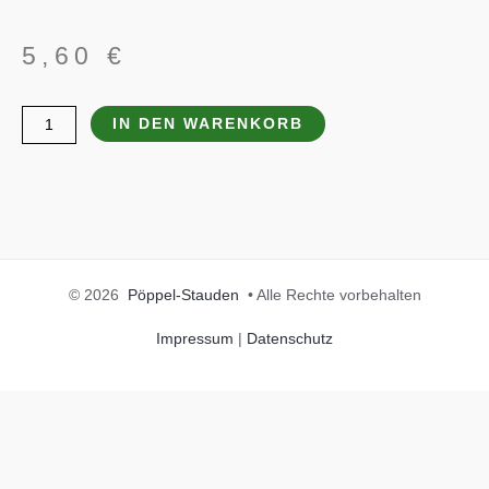
5,60
€
Crocosmia
IN DEN WARENKORB
x
crocosmiiflora
'Lucifer'
Menge
© 2026
Pöppel-Stauden
• Alle Rechte vorbehalten
Impressum
|
Datenschutz