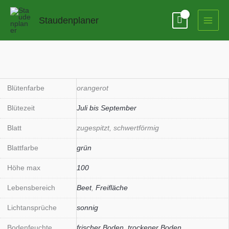
Zum
Inhalt
Staudenplaner
springen
Blütenfarbe
orangerot
Blütezeit
Juli bis September
Blatt
zugespitzt, schwertförmig
Blattfarbe
grün
Höhe max
100
Lebensbereich
Beet
,
Freifläche
Lichtansprüche
sonnig
Bodenfeuchte
frischer Boden
,
trockener Boden