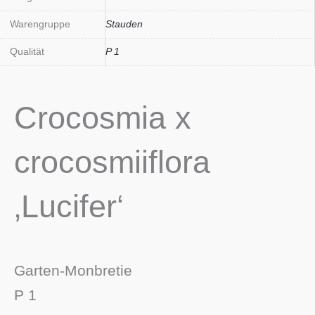
Warengruppe
Stauden
Qualität
P 1
Crocosmia x
crocosmiiflora
‚Lucifer‘
Garten-Monbretie
P 1