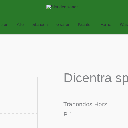
anzen
Alle
Stauden
Gräser
Kräuter
Farne
Was
Dicentra sp
Tränendes Herz
P 1