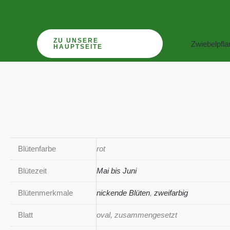
Zum
Inhalt
springen
ZU UNSERE
Zwiebelpfl
HAUPTSEITE
Blütenfarbe
rot
Blütezeit
Mai bis Juni
Blütenmerkmale
nickende Blüten
,
zweifarbig
Blatt
oval, zusammengesetzt