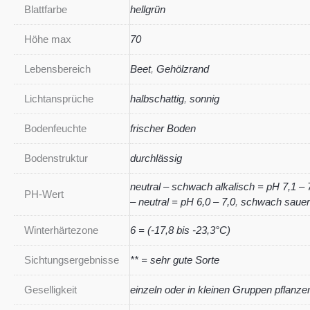
Blattfarbe
hellgrün
Höhe max
70
Lebensbereich
Beet
,
Gehölzrand
Lichtansprüche
halbschattig
,
sonnig
Bodenfeuchte
frischer Boden
Bodenstruktur
durchlässig
neutral – schwach alkalisch = pH 7,1 – 
PH-Wert
– neutral = pH 6,0 – 7,0
,
schwach sauer 
Winterhärtezone
6 = (-17,8 bis -23,3°C)
Sichtungsergebnisse
** = sehr gute Sorte
Geselligkeit
einzeln oder in kleinen Gruppen pflanze