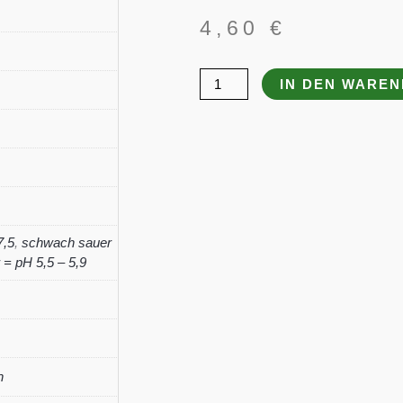
4,60
€
Dicentra
IN DEN WARE
spectabilis
Menge
7,5
,
schwach sauer
= pH 5,5 – 5,9
n