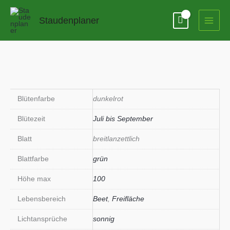
Zum
Inhalt
Staudenplaner
springen
Blütenfarbe
dunkelrot
Blütezeit
Juli bis September
Blatt
breitlanzettlich
Blattfarbe
grün
Höhe max
100
Lebensbereich
Beet
,
Freifläche
Lichtansprüche
sonnig