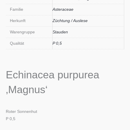
Familie
Asteraceae
Herkunft
Züchtung / Auslese
Warengruppe
Stauden
Qualität
P 0,5
Echinacea purpurea
‚Magnus‘
Roter Sonnenhut
P 0,5