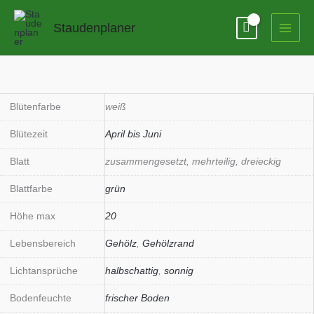
Zum
Inhalt
Staudenplaner
springen
Fragaria
vesca
var.vesca
Blütenfarbe
weiß
Menge
Blütezeit
April bis Juni
Blatt
zusammengesetzt, mehrteilig, dreieckig
Blattfarbe
grün
Höhe max
20
Lebensbereich
Gehölz
,
Gehölzrand
Lichtansprüche
halbschattig
,
sonnig
Bodenfeuchte
frischer Boden