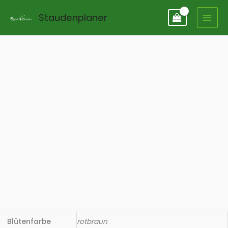
Zum
Staudenplaner
Inhalt
springen
Blütenfarbe
rotbraun