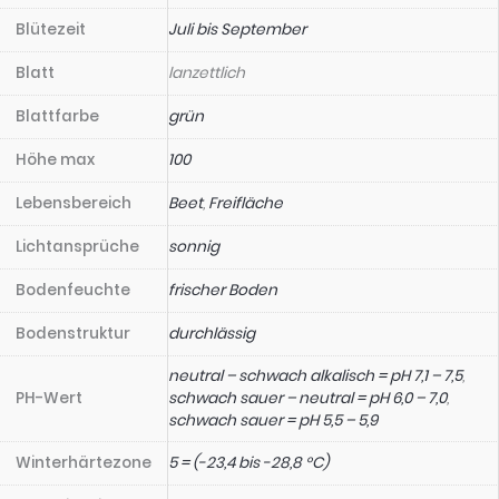
Blütezeit
Juli bis September
Blatt
lanzettlich
Blattfarbe
grün
Höhe max
100
Lebensbereich
Beet
,
Freifläche
Lichtansprüche
sonnig
Bodenfeuchte
frischer Boden
Bodenstruktur
durchlässig
neutral – schwach alkalisch = pH 7,1 – 7,5
,
PH-Wert
schwach sauer – neutral = pH 6,0 – 7,0
,
schwach sauer = pH 5,5 – 5,9
Winterhärtezone
5 = (-23,4 bis -28,8 °C)