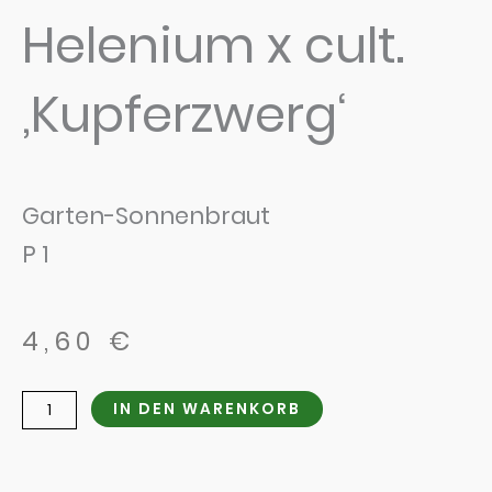
Helenium x cult.
‚Kupferzwerg‘
Garten-Sonnenbraut
P 1
4,60
€
Helenium
IN DEN WARENKORB
x
cult.
'Kupferzwerg'