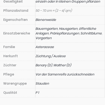
Geselligkeit
einzeln oder in kleinen Gruppen pflanzen
Pflanzabstand
50 – 70 cm = (2 – 4/ qm)
Eigenschaften
Bienenweide
Bauerngarten
,
Hausgarten
,
öffentliche
Einsatzbereiche
Anlagen
,
Präriepflanzungen
,
Schnittblume
,
Vorgarten
Familie
Asteraceae
Herkunft
Züchtung / Auslese
Züchter
Benary (D)
,
Walther (D)
Pflege
Vor der Samenreife zurückschneiden
Warengruppe
Stauden
Qualität
P 1