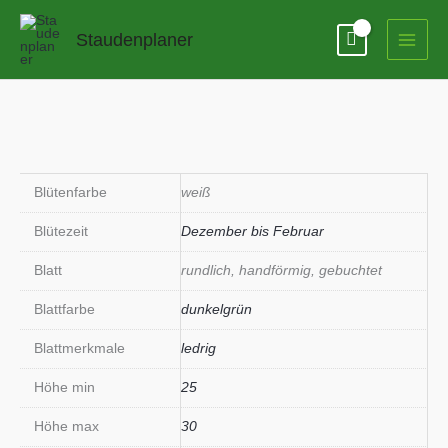
Zum
Inhalt
Staudenplaner
springen
Blütenfarbe
weiß
Blütezeit
Dezember bis Februar
Blatt
rundlich, handförmig, gebuchtet
Blattfarbe
dunkelgrün
Blattmerkmale
ledrig
Höhe min
25
Höhe max
30