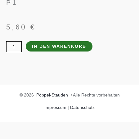
P 1
5,60
€
Hosta
IN DEN WARENKORB
sieboldiana
'Wide
Brim'
Menge
© 2026
Pöppel-Stauden
• Alle Rechte vorbehalten
Impressum
|
Datenschutz