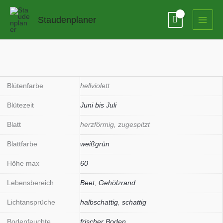
Zum
Inhalt
Staudenplaner
springen
Blütenfarbe
hellviolett
Blütezeit
Juni bis Juli
Blatt
herzförmig, zugespitzt
Blattfarbe
weißgrün
Höhe max
60
Lebensbereich
Beet
,
Gehölzrand
Lichtansprüche
halbschattig
,
schattig
Bodenfeuchte
frischer Boden