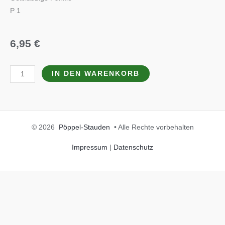
P 1
6,95
€
Hosta
IN DEN WARENKORB
x
cult.
'Sum
and
© 2026
Pöppel-Stauden
• Alle Rechte vorbehalten
Substance'
Menge
Impressum
|
Datenschutz