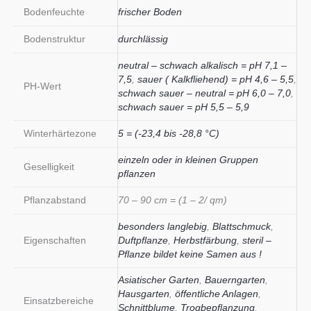
Bodenfeuchte
frischer Boden
Bodenstruktur
durchlässig
neutral – schwach alkalisch = pH 7,1 –
7,5
,
sauer ( Kalkfliehend) = pH 4,6 – 5,5
,
PH-Wert
schwach sauer – neutral = pH 6,0 – 7,0
,
schwach sauer = pH 5,5 – 5,9
Winterhärtezone
5 = (-23,4 bis -28,8 °C)
einzeln oder in kleinen Gruppen
Geselligkeit
pflanzen
Pflanzabstand
70 – 90 cm = (1 – 2/ qm)
besonders langlebig
,
Blattschmuck
,
Eigenschaften
Duftpflanze
,
Herbstfärbung
,
steril –
Pflanze bildet keine Samen aus !
Asiatischer Garten
,
Bauerngarten
,
Hausgarten
,
öffentliche Anlagen
,
Einsatzbereiche
Schnittblume
,
Trogbepflanzung
,