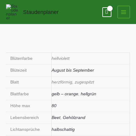
Zum
Inhalt
Staudenplaner
springen
Blütenfarbe
hellviolett
Blütezeit
August bis September
Blatt
herzförmig, zugespitzt
Blattfarbe
gelb – orange
,
hellgrün
Höhe max
80
Lebensbereich
Beet
,
Gehölzrand
Lichtansprüche
halbschattig