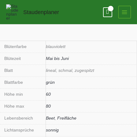
Zum
Inhalt
Staudenplaner
springen
Iris
sibirica
'Dancing
Blütenfarbe
blauviolett
Nanou'
Blütezeit
Mai bis Juni
Menge
Blatt
lineal, schmal, zugespitzt
Blattfarbe
grün
Höhe min
60
Höhe max
80
Lebensbereich
Beet
,
Freifläche
Lichtansprüche
sonnig