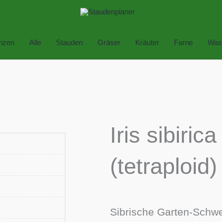
anzen
Alle
Stauden
Gräser
Kräuter
Farne
Was
Iris sibirica
(tetraploid)
Sibrische Garten-Schwer