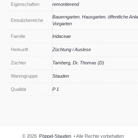
Eigenschaften
remontierend
Bauerngarten
,
Hausgarten
,
öffentliche Anl
Einsatzbereiche
Vorgarten
Familie
Iridaceae
Herkunft
Züchtung / Auslese
Züchter
Tamberg, Dr. Thomas (D)
Warengruppe
Stauden
Qualität
P 1
© 2026
Pöppel-Stauden
• Alle Rechte vorbehalten