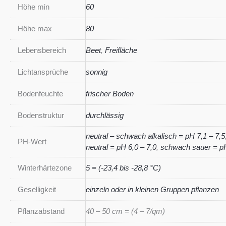
Höhe min
60
Höhe max
80
Lebensbereich
Beet
,
Freifläche
Lichtansprüche
sonnig
Bodenfeuchte
frischer Boden
Bodenstruktur
durchlässig
neutral – schwach alkalisch = pH 7,1 – 7,5
PH-Wert
neutral = pH 6,0 – 7,0
,
schwach sauer = pH
Winterhärtezone
5 = (-23,4 bis -28,8 °C)
Geselligkeit
einzeln oder in kleinen Gruppen pflanzen
Pflanzabstand
40 – 50 cm = (4 – 7/qm)