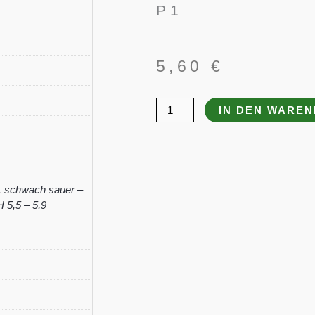
P 1
5,60
€
Iris
IN DEN WARE
sibirica
'Plissee'
(tetraploid)
Menge
,
schwach sauer –
 5,5 – 5,9