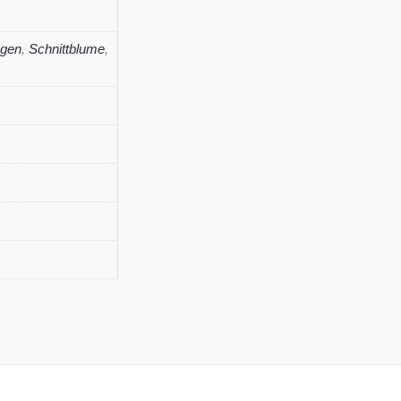
agen
,
Schnittblume
,