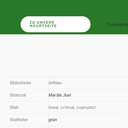
Zum
Inhalt
springen
ZU UNSERE
Zwiebelpfl
HAUPTSEITE
Blütenfarbe
tiefblau
Blütezeit
Mai bis Juni
Blatt
lineal, schmal, zugespitzt
Blattfarbe
grün