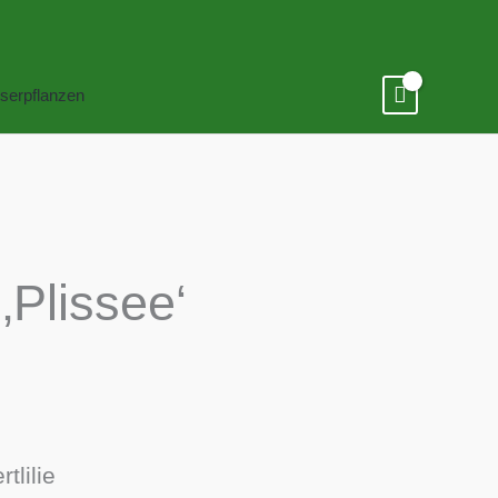
serpflanzen
 ‚Plissee‘
tlilie