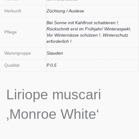
Herkunft
Züchtung / Auslese
Bei Sonne mit Kahlfrost schattieren !
,
Rückschnitt erst im Frühjahr/ Winteraspekt
,
Pflege
Vor Winternässe schützen !
,
Winterschutz
erforderlich !
Warengruppe
Stauden
Qualität
P 0,5
Liriope muscari
‚Monroe White‘