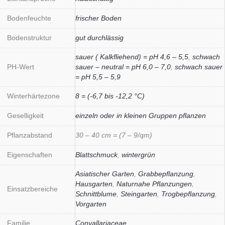
Bodenfeuchte
frischer Boden
Bodenstruktur
gut durchlässig
sauer ( Kalkfliehend) = pH 4,6 – 5,5
,
schwach
PH-Wert
sauer – neutral = pH 6,0 – 7,0
,
schwach sauer
= pH 5,5 – 5,9
Winterhärtezone
8 = (-6,7 bis -12,2 °C)
Geselligkeit
einzeln oder in kleinen Gruppen pflanzen
Pflanzabstand
30 – 40 cm = (7 – 9/qm)
Eigenschaften
Blattschmuck
,
wintergrün
Asiatischer Garten
,
Grabbepflanzung
,
Hausgarten
,
Naturnahe Pflanzungen
,
Einsatzbereiche
Schnittblume
,
Steingarten
,
Trogbepflanzung
,
Vorgarten
Familie
Convallariaceae