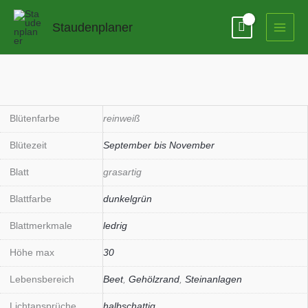
Zum
Inhalt
Staudenplaner
springen
Blütenfarbe
reinweiß
Blütezeit
September bis November
Blatt
grasartig
Blattfarbe
dunkelgrün
Blattmerkmale
ledrig
Höhe max
30
Lebensbereich
Beet
,
Gehölzrand
,
Steinanlagen
Lichtansprüche
halbschattig