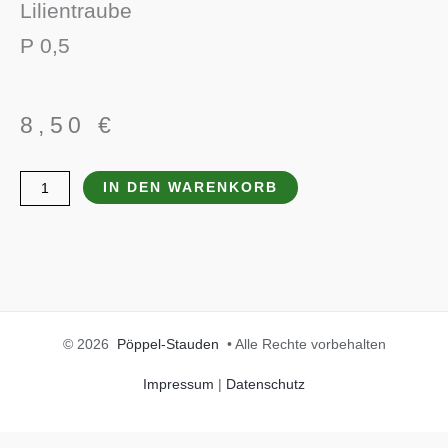
Lilientraube
P 0,5
8,50
€
Liriope
IN DEN WARENKORB
muscari
'Monroe
White'
Menge
© 2026
Pöppel-Stauden
• Alle Rechte vorbehalten
Impressum
|
Datenschutz