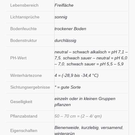
Lebensbereich
Freifläche
Lichtansprüche
sonnig
Bodenfeuchte
trockener Boden
Bodenstruktur
durchlässig
neutral – schwach alkalisch = pH 7,1 –
PH-Wert
7,5
,
schwach sauer – neutral = pH 6,0
– 7,0
,
schwach sauer = pH 5,5 – 5,9
Winterhärtezone
4 = (-28,9 bis -34,4 °C)
Sichtungsergebnisse
* = gute Sorte
einzeln oder in kleinen Gruppen
Geselligkeit
pflanzen
Pflanzabstand
50 – 70 cm = (2 – 4/ qm)
Bienenweide
,
kurzlebig
,
versamend
,
Eigenschaften
wintergrün