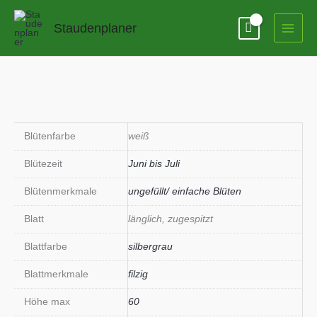
Zum
Inhalt
Staudenplaner
springen
Blütenfarbe
weiß
Blütezeit
Juni bis Juli
Blütenmerkmale
ungefüllt/ einfache Blüten
Blatt
länglich, zugespitzt
Blattfarbe
silbergrau
Blattmerkmale
filzig
Höhe max
60