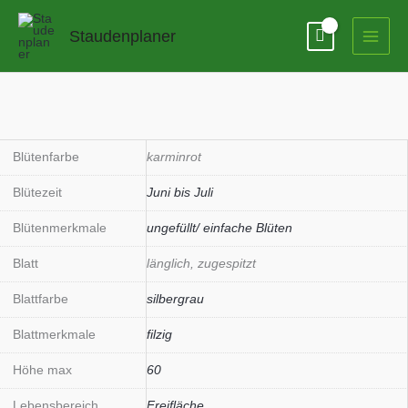
Zum
Inhalt
Staudenplaner
springen
Blütenfarbe
karminrot
Blütezeit
Juni bis Juli
Blütenmerkmale
ungefüllt/ einfache Blüten
Blatt
länglich, zugespitzt
Blattfarbe
silbergrau
Blattmerkmale
filzig
Höhe max
60
Lebensbereich
Freifläche