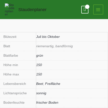
Zum
Inhalt
Staudenplaner
springen
Miscanthus
sinensis
'Federweißer'
Blütezeit
Juli bis Oktober
Menge
Blatt
riemenartig, bandförmig
Blattfarbe
grün
Höhe min
150
Höhe max
150
Lebensbereich
Beet
,
Freifläche
Lichtansprüche
sonnig
Bodenfeuchte
frischer Boden