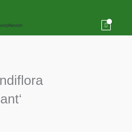
serpflanzen
ndiflora
ant‘