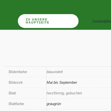
Zum
Inhalt
springen
ZU UNSERE
Zwiebelpfl
HAUPTSEITE
Blütenfarbe
blauviolett
Blütezeit
Mai bis September
Blatt
herzförmig, gebuchtet
Blattfarbe
graugrün