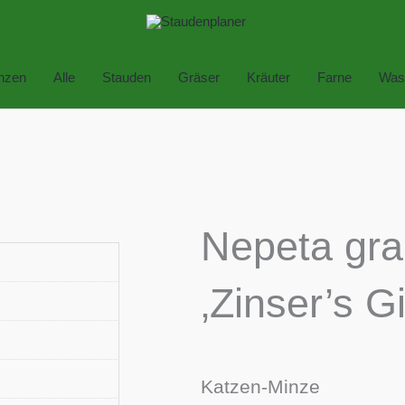
anzen
Alle
Stauden
Gräser
Kräuter
Farne
Was
Nepeta gra
‚Zinser’s Gi
Katzen-Minze