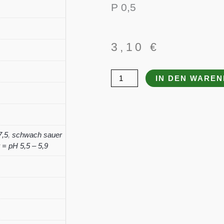
P 0,5
3,10
€
Nepeta
IN DEN WARE
grandiflora
'Zinser's
Giant'
Menge
7,5
,
schwach sauer
= pH 5,5 – 5,9