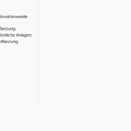
Insektenweide
lanzung
,
fentliche Anlagen
,
pflanzung
,