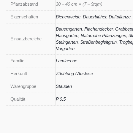
Pflanzabstand
30 – 40 cm = (7 – 9/qm)
Eigenschaften
Bienenweide
,
Dauerblüher
,
Duftpflanze
,
Bauerngarten
,
Flächendecker
,
Grabbepf
Hausgarten
,
Naturnahe Pflanzungen
,
öf
Einsatzbereiche
Steingarten
,
Straßenbegleitgrün
,
Trogbe
Vorgarten
Familie
Lamiaceae
Herkunft
Züchtung / Auslese
Warengruppe
Stauden
Qualität
P 0,5