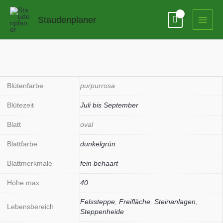
Zum
Inhalt
Staudenplaner
springen
Blütenfarbe
purpurrosa
Blütezeit
Juli bis September
Blatt
oval
Blattfarbe
dunkelgrün
Blattmerkmale
fein behaart
Höhe max
40
Felssteppe
,
Freifläche
,
Steinanlagen
,
Lebensbereich
Steppenheide