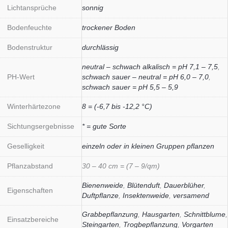
Lichtansprüche
sonnig
Bodenfeuchte
trockener Boden
Bodenstruktur
durchlässig
neutral – schwach alkalisch = pH 7,1 – 7,5
,
PH-Wert
schwach sauer – neutral = pH 6,0 – 7,0
,
schwach sauer = pH 5,5 – 5,9
Winterhärtezone
8 = (-6,7 bis -12,2 °C)
Sichtungsergebnisse
* = gute Sorte
Geselligkeit
einzeln oder in kleinen Gruppen pflanzen
Pflanzabstand
30 – 40 cm = (7 – 9/qm)
Bienenweide
,
Blütenduft
,
Dauerblüher
,
Eigenschaften
Duftpflanze
,
Insektenweide
,
versamend
Grabbepflanzung
,
Hausgarten
,
Schnittblume
,
Einsatzbereiche
Steingarten
,
Trogbepflanzung
,
Vorgarten