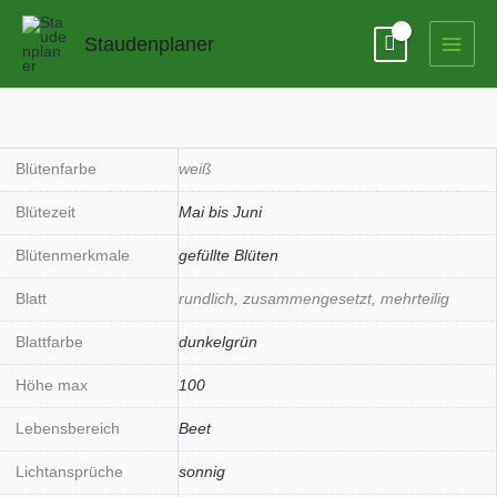
Zum
Inhalt
Staudenplaner
springen
Paeonia
lactiflora
'Duchess
Blütenfarbe
weiß
de
Blütezeit
Mai bis Juni
Nemours'
Menge
Blütenmerkmale
gefüllte Blüten
Blatt
rundlich, zusammengesetzt, mehrteilig
Blattfarbe
dunkelgrün
Höhe max
100
Lebensbereich
Beet
Lichtansprüche
sonnig