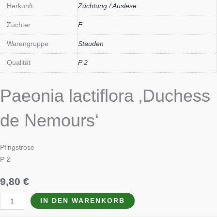
Herkunft
Züchtung / Auslese
Züchter
F
Warengruppe
Stauden
Qualität
P 2
Paeonia lactiflora ‚Duchess
de Nemours‘
Pfingstrose
P 2
9,80
€
IN DEN WARENKORB