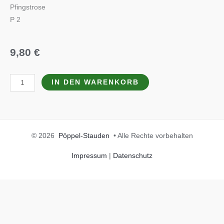
Pfingstrose
P 2
9,80
€
Paeonia
IN DEN WARENKORB
lactiflora
'Edulis
Superba'
Menge
© 2026
Pöppel-Stauden
• Alle Rechte vorbehalten
Impressum
|
Datenschutz