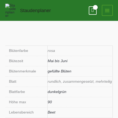
Zum
Inhalt
Staudenplaner
springen
Blütenfarbe
rosa
Blütezeit
Mai bis Juni
Blütenmerkmale
gefüllte Blüten
Blatt
rundlich, zusammengesetzt, mehrteilig
Blattfarbe
dunkelgrün
Höhe max
90
Lebensbereich
Beet