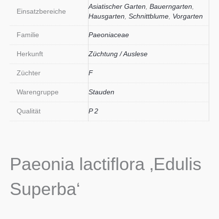
Asiatischer Garten
,
Bauerngarten
,
Einsatzbereiche
Hausgarten
,
Schnittblume
,
Vorgarten
Familie
Paeoniaceae
Herkunft
Züchtung / Auslese
Züchter
F
Warengruppe
Stauden
Qualität
P 2
Paeonia lactiflora ‚Edulis
Superba‘