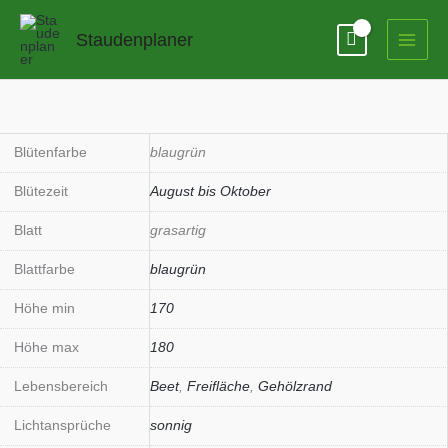
Zum
Inhalt
Staudenplaner
springen
Panicum
virgatum
'Northwind'
Blütenfarbe
blaugrün
Menge
Blütezeit
August bis Oktober
Blatt
grasartig
Blattfarbe
blaugrün
Höhe min
170
Höhe max
180
Lebensbereich
Beet
,
Freifläche
,
Gehölzrand
Lichtansprüche
sonnig