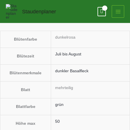
Zum
Potentilla
Inhalt
nepalensis
Staudenplaner
springen
'Miss
Willmott'
Menge
dunkelrosa
Blütenfarbe
Juli bis August
Blütezeit
dunkler Basalfleck
Blütenmerkmale
mehrteilig
Blatt
grün
Blattfarbe
50
Höhe max