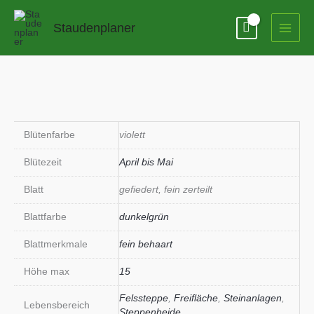
Zum
Inhalt
Staudenplaner
springen
Blütenfarbe
violett
Blütezeit
April bis Mai
Blatt
gefiedert, fein zerteilt
Blattfarbe
dunkelgrün
Blattmerkmale
fein behaart
Höhe max
15
Felssteppe
,
Freifläche
,
Steinanlagen
,
Lebensbereich
Steppenheide