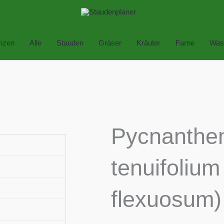
anzen
Alle
Stauden
Gräser
Kräuter
Farne
Was
Pycnanth
tenuifolium 
flexuosum)