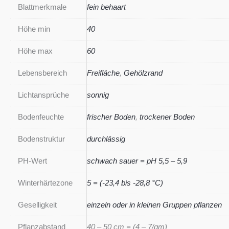
Blattmerkmale
fein behaart
Höhe min
40
Höhe max
60
Lebensbereich
Freifläche
,
Gehölzrand
Lichtansprüche
sonnig
Bodenfeuchte
frischer Boden
,
trockener Boden
Bodenstruktur
durchlässig
PH-Wert
schwach sauer = pH 5,5 – 5,9
Winterhärtezone
5 = (-23,4 bis -28,8 °C)
Geselligkeit
einzeln oder in kleinen Gruppen pflanzen
Pflanzabstand
40 – 50 cm = (4 – 7/qm)