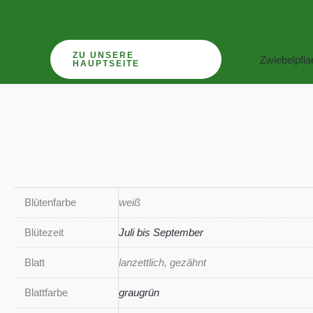
Zum
Inhalt
springen
ZU UNSERE
Zwiebelpfl
HAUPTSEITE
Blütenfarbe
weiß
Blütezeit
Juli bis September
Blatt
lanzettlich, gezähnt
Blattfarbe
graugrün