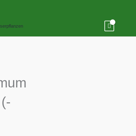
serpflanzen
emum
(-