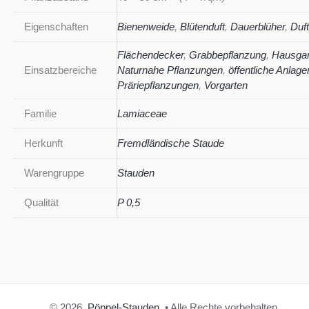
Eigenschaften
Bienenweide
,
Blütenduft
,
Dauerblüher
,
Duft
Flächendecker
,
Grabbepflanzung
,
Hausgar
Einsatzbereiche
Naturnahe Pflanzungen
,
öffentliche Anlage
Präriepflanzungen
,
Vorgarten
Familie
Lamiaceae
Herkunft
Fremdländische Staude
Warengruppe
Stauden
Qualität
P 0,5
© 2026
Pöppel-Stauden
• Alle Rechte vorbehalten