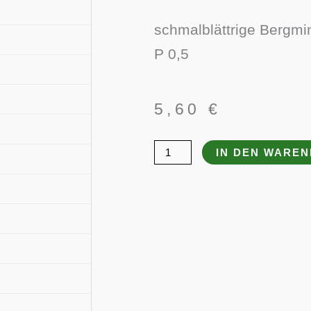
schmalblättrige Bergmi
P 0,5
5,60
€
Pycnanthemum
IN DEN WARE
tenuifolium
(-
flexuosum)
Menge