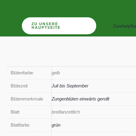
Zum
Inhalt
springen
ZU UNSERE
Zwiebelpfl
HAUPTSEITE
Blütenfarbe
gelb
Blütezeit
Juli bis September
Blütenmerkmale
Zungenblüten einwärts gerollt
Blatt
breitlanzettlich
Blattfarbe
grün