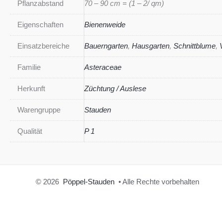
Pflanzabstand
70 – 90 cm = (1 – 2/ qm)
Eigenschaften
Bienenweide
Einsatzbereiche
Bauerngarten
,
Hausgarten
,
Schnittblume
,
Familie
Asteraceae
Herkunft
Züchtung / Auslese
Warengruppe
Stauden
Qualität
P 1
© 2026
Pöppel-Stauden
• Alle Rechte vorbehalten