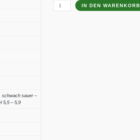
Rudbeckia
IN DEN WARENKOR
subtomentosa
'Henry
Eilers'
Menge
,
schwach sauer –
 5,5 – 5,9