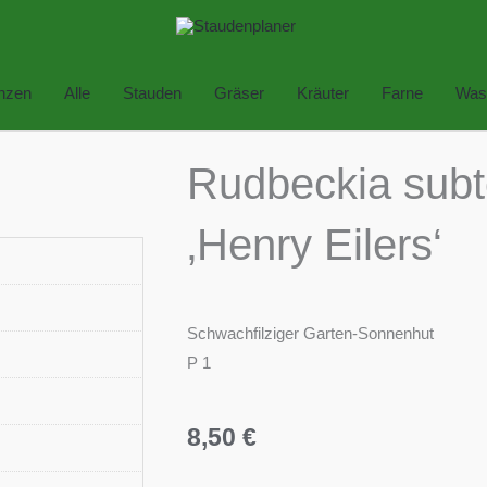
anzen
Alle
Stauden
Gräser
Kräuter
Farne
Was
Rudbeckia sub
‚Henry Eilers‘
Schwachfilziger Garten-Sonnenhut
P 1
8,50
€