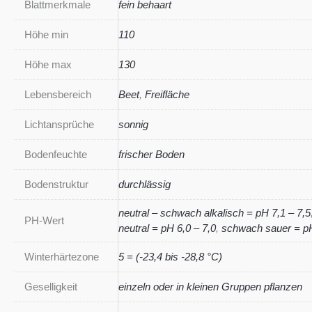
Blattmerkmale
fein behaart
Höhe min
110
Höhe max
130
Lebensbereich
Beet
,
Freifläche
Lichtansprüche
sonnig
Bodenfeuchte
frischer Boden
Bodenstruktur
durchlässig
neutral – schwach alkalisch = pH 7,1 – 7,5
PH-Wert
neutral = pH 6,0 – 7,0
,
schwach sauer = pH
Winterhärtezone
5 = (-23,4 bis -28,8 °C)
Geselligkeit
einzeln oder in kleinen Gruppen pflanzen