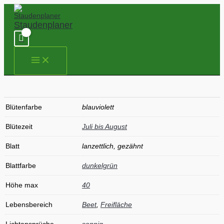
Zum
Inhalt
springen
Staudenplaner
Salvia
nemorosa
'Blaukönigin'
Menge
Blütenfarbe
blauviolett
Blütezeit
Juli bis August
Blatt
lanzettlich, gezähnt
Blattfarbe
dunkelgrün
Höhe max
40
Lebensbereich
Beet
,
Freifläche