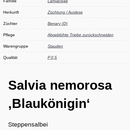
Familie
Lamiaceae
Herkunft
Züchtung / Auslese
Züchter
Benary (D)
Pflege
Abgeblühte Triebe zurückschneiden
Warengruppe
Stauden
Qualität
P 0,5
Salvia nemorosa
‚Blaukönigin‘
Steppensalbei