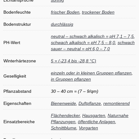
Lichtansprüche
sonnig
Bodenfeuchte
frischer Boden
,
trockener Boden
Bodenstruktur
durchlässig
neutral – schwach alkalisch = pH 7,1 – 7,5
,
PH-Wert
schwach alkalisch = pH 7,5 – 8,0
,
schwach
sauer – neutral = pH 6,0 – 7,0
Winterhärtezone
5 = (-23,4 bis -28,8 °C)
einzeln oder in kleinen Gruppen pflanzen
,
Geselligkeit
in Gruppen pflanzen
Pflanzabstand
30 – 40 cm = (7 – 9/qm)
Eigenschaften
Bienenweide
,
Duftpflanze
,
remontierend
Flächendecker
,
Hausgarten
,
Naturnahe
Einsatzbereiche
Pflanzungen
,
öffentliche Anlagen
,
Schnittblume
,
Vorgarten