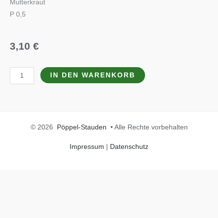
Mutterkraut
P 0,5
3,10
€
Tanacetum
IN DEN WARENKORB
parthenium
Menge
© 2026
Pöppel-Stauden
• Alle Rechte vorbehalten
Impressum
|
Datenschutz