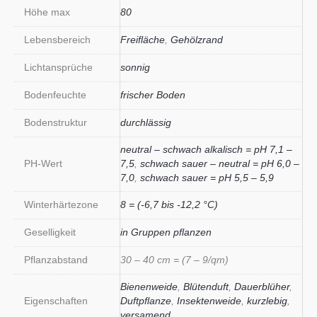
Höhe max
80
Lebensbereich
Freifläche
,
Gehölzrand
Lichtansprüche
sonnig
Bodenfeuchte
frischer Boden
Bodenstruktur
durchlässig
neutral – schwach alkalisch = pH 7,1 –
PH-Wert
7,5
,
schwach sauer – neutral = pH 6,0 –
7,0
,
schwach sauer = pH 5,5 – 5,9
Winterhärtezone
8 = (-6,7 bis -12,2 °C)
Geselligkeit
in Gruppen pflanzen
Pflanzabstand
30 – 40 cm = (7 – 9/qm)
Bienenweide
,
Blütenduft
,
Dauerblüher
,
Eigenschaften
Duftpflanze
,
Insektenweide
,
kurzlebig
,
versamend