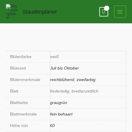
Zum
Inhalt
Staudenplaner
springen
Blütenfarbe
weiß
Blütezeit
Juli bis Oktober
Blütenmerkmale
reichblühend
,
zweifarbig
Blatt
fiederteilig, breitlanzettlich
Blattfarbe
graugrün
Blattmerkmale
fein behaart
Höhe min
60