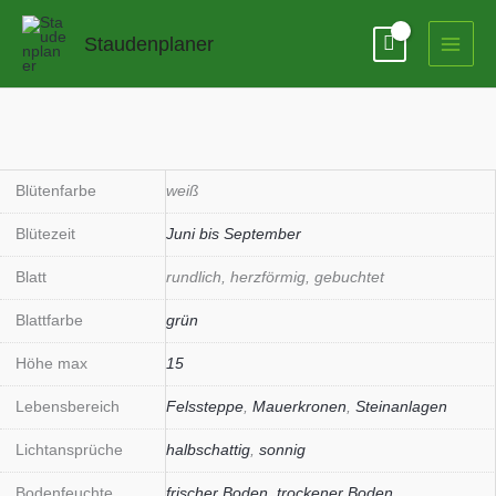
Zum
Inhalt
Staudenplaner
springen
Blütenfarbe
weiß
Blütezeit
Juni bis September
Blatt
rundlich, herzförmig, gebuchtet
Blattfarbe
grün
Höhe max
15
Lebensbereich
Felssteppe
,
Mauerkronen
,
Steinanlagen
Lichtansprüche
halbschattig
,
sonnig
Bodenfeuchte
frischer Boden
,
trockener Boden