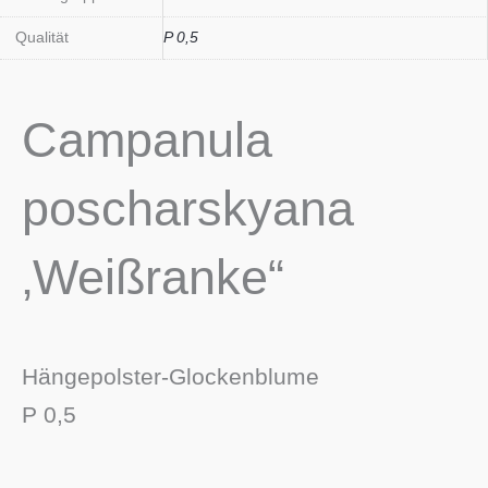
Qualität
P 0,5
Campanula
poscharskyana
‚Weißranke“
Hängepolster-Glockenblume
P 0,5