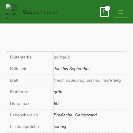
Zum
Inhalt
Staudenplaner
springen
Blütenfarbe
goldgelb
Blütezeit
Juni bis September
Blatt
lineal, nadelartig, schmal, mehrteilig
Blattfarbe
grün
Höhe max
50
Lebensbereich
Freifläche
,
Gehölzrand
Lichtansprüche
sonnig