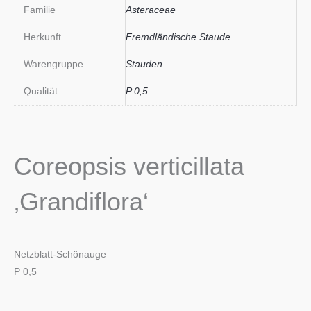
Familie
Asteraceae
Herkunft
Fremdländische Staude
Warengruppe
Stauden
Qualität
P 0,5
Coreopsis verticillata
‚Grandiflora‘
Netzblatt-Schönauge
P 0,5