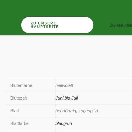
Zum
Inhalt
springen
ZU UNSERE
Zwiebelpfl
HAUPTSEITE
Blütenfarbe
hellviolett
Blütezeit
Juni bis Juli
Blatt
herzförmig, zugespitzt
Blattfarbe
blaugrün