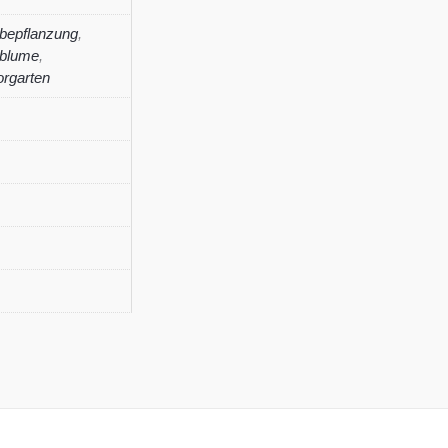
bepflanzung
,
tblume
,
orgarten