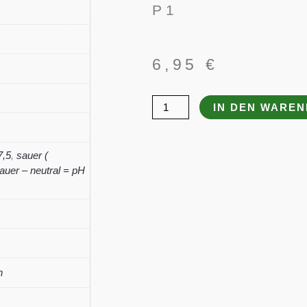
P 1
6,95
€
Hosta
IN DEN WARE
sieboldiana
Elegans'
7,5
,
sauer (
Menge
uer – neutral = pH
n