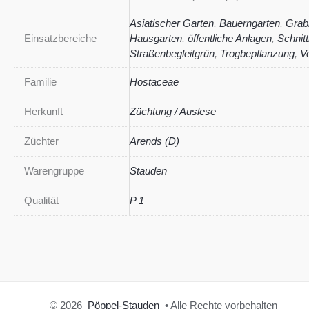
Asiatischer Garten
,
Bauerngarten
,
Grab
Einsatzbereiche
Hausgarten
,
öffentliche Anlagen
,
Schnit
Straßenbegleitgrün
,
Trogbepflanzung
,
V
Familie
Hostaceae
Herkunft
Züchtung / Auslese
Züchter
Arends (D)
Warengruppe
Stauden
Qualität
P 1
© 2026
Pöppel-Stauden
• Alle Rechte vorbehalten