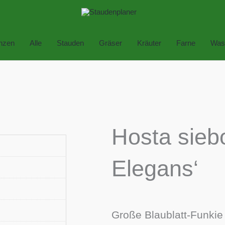
anzen
Alle
Stauden
Gräser
Kräuter
Farne
Was
Hosta sieb
Elegans‘
Große Blaublatt-Funkie