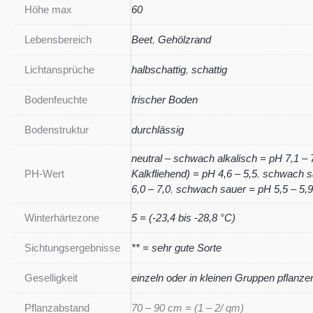
Höhe max
60
Lebensbereich
Beet
,
Gehölzrand
Lichtansprüche
halbschattig
,
schattig
Bodenfeuchte
frischer Boden
Bodenstruktur
durchlässig
neutral – schwach alkalisch = pH 7,1 – 
PH-Wert
Kalkfliehend) = pH 4,6 – 5,5
,
schwach sa
6,0 – 7,0
,
schwach sauer = pH 5,5 – 5,9
Winterhärtezone
5 = (-23,4 bis -28,8 °C)
Sichtungsergebnisse
** = sehr gute Sorte
Geselligkeit
einzeln oder in kleinen Gruppen pflanze
Pflanzabstand
70 – 90 cm = (1 – 2/ qm)