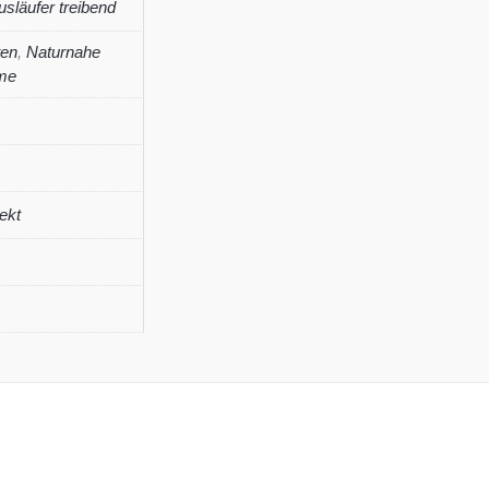
usläufer treibend
ten
,
Naturnahe
me
ekt