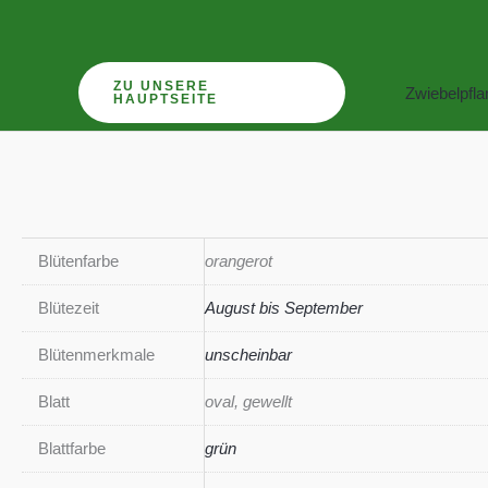
Zum
Inhalt
springen
ZU UNSERE
Zwiebelpfl
HAUPTSEITE
Blütenfarbe
orangerot
Blütezeit
August bis September
Blütenmerkmale
unscheinbar
Blatt
oval, gewellt
Blattfarbe
grün