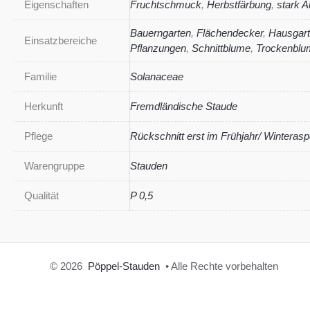
Eigenschaften
Fruchtschmuck
,
Herbstfärbung
,
stark A
Bauerngarten
,
Flächendecker
,
Hausgar
Einsatzbereiche
Pflanzungen
,
Schnittblume
,
Trockenblu
Familie
Solanaceae
Herkunft
Fremdländische Staude
Pflege
Rückschnitt erst im Frühjahr/ Winterasp
Warengruppe
Stauden
Qualität
P 0,5
© 2026
Pöppel-Stauden
• Alle Rechte vorbehalten