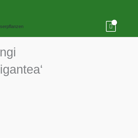
serpflanzen
ngi
Gigantea‘