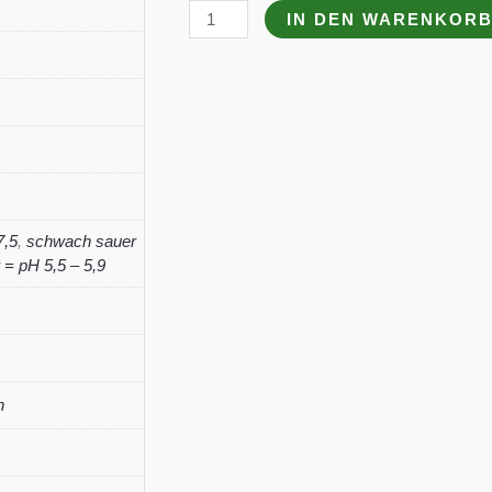
Physalis
IN DEN WARENKOR
alkekengi
var.franchetii
'Gigantea'
Menge
7,5
,
schwach sauer
= pH 5,5 – 5,9
n