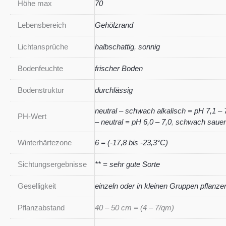
Höhe max
70
Lebensbereich
Gehölzrand
Lichtansprüche
halbschattig
,
sonnig
Bodenfeuchte
frischer Boden
Bodenstruktur
durchlässig
neutral – schwach alkalisch = pH 7,1 – 
PH-Wert
– neutral = pH 6,0 – 7,0
,
schwach sauer 
Winterhärtezone
6 = (-17,8 bis -23,3°C)
Sichtungsergebnisse
** = sehr gute Sorte
Geselligkeit
einzeln oder in kleinen Gruppen pflanze
Pflanzabstand
40 – 50 cm = (4 – 7/qm)