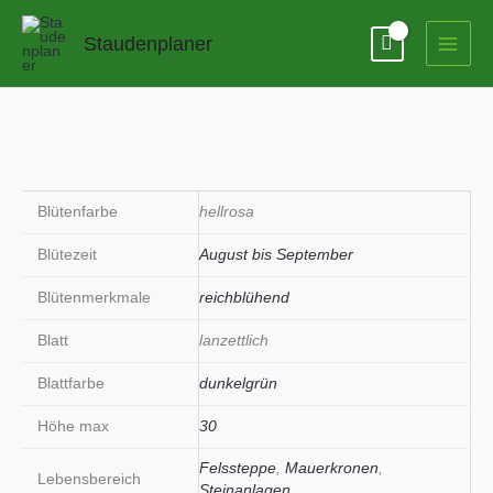
Zum
Inhalt
Staudenplaner
springen
Blütenfarbe
hellrosa
Blütezeit
August bis September
Blütenmerkmale
reichblühend
Blatt
lanzettlich
Blattfarbe
dunkelgrün
Höhe max
30
Felssteppe
,
Mauerkronen
,
Lebensbereich
Steinanlagen