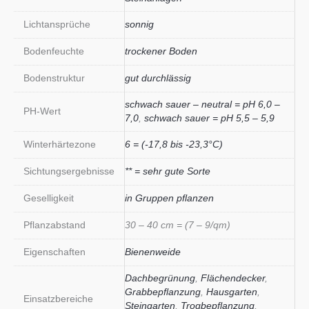
Lichtansprüche
sonnig
Bodenfeuchte
trockener Boden
Bodenstruktur
gut durchlässig
schwach sauer – neutral = pH 6,0 –
PH-Wert
7,0
,
schwach sauer = pH 5,5 – 5,9
Winterhärtezone
6 = (-17,8 bis -23,3°C)
Sichtungsergebnisse
** = sehr gute Sorte
Geselligkeit
in Gruppen pflanzen
Pflanzabstand
30 – 40 cm = (7 – 9/qm)
Eigenschaften
Bienenweide
Dachbegrünung
,
Flächendecker
,
Grabbepflanzung
,
Hausgarten
,
Einsatzbereiche
Steingarten
,
Trogbepflanzung
,