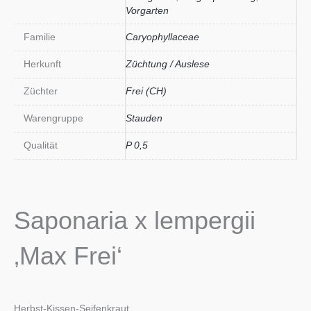
Vorgarten
Familie
Caryophyllaceae
Herkunft
Züchtung / Auslese
Züchter
Frei (CH)
Warengruppe
Stauden
Qualität
P 0,5
Saponaria x lempergii
‚Max Frei‘
Herbst-Kissen-Seifenkraut