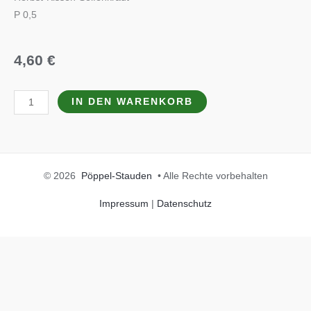
P 0,5
4,60
€
Saponaria
IN DEN WARENKORB
x
lempergii
'Max
Frei'
© 2026
Pöppel-Stauden
• Alle Rechte vorbehalten
Menge
Impressum
|
Datenschutz