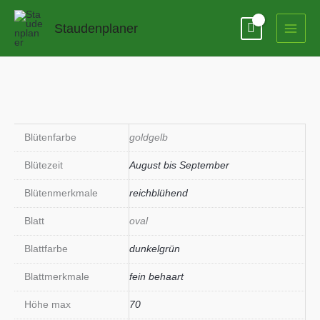
Zum
Inhalt
Staudenplaner
springen
Blütenfarbe
goldgelb
Blütezeit
August bis September
Blütenmerkmale
reichblühend
Blatt
oval
Blattfarbe
dunkelgrün
Blattmerkmale
fein behaart
Höhe max
70